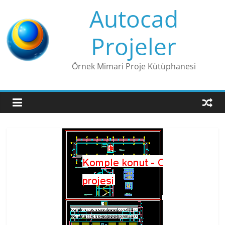
Skip
Autocad
to
content
Projeler
Örnek Mimari Proje Kütüphanesi