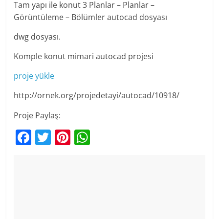
Tam yapı ile konut 3 Planlar – Planlar –
Görüntüleme – Bölümler autocad dosyası
dwg dosyası.
Komple konut mimari autocad projesi
proje yükle
http://ornek.org/projedetayi/autocad/10918/
Proje Paylaş:
F
T
Pi
W
a
w
nt
h
c
itt
er
at
e
er
e
s
b
st
A
o
p