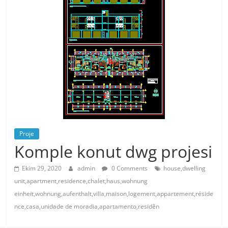
Proje
Komple konut dwg projesi
Ekim 29, 2020
admin
0 Comments
house,dwelling
unit,apartment,residence,chalet,haus,wohnung
einheit,wohnung,aufenthalt,villa,maison,logement,appartement,réside
nce,casa,unidade de moradia,apartamento,residên