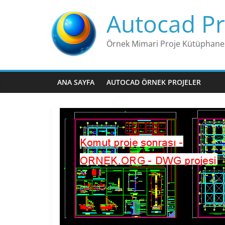
Skip
Autocad Pr
to
content
Örnek Mimari Proje Kütüphane
ANA SAYFA
AUTOCAD ÖRNEK PROJELER