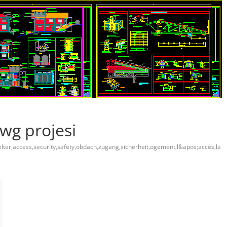
wg projesi
elter,access,security,safety,obdach,zugang,sicherheit,ogement,l&apos;accès,la