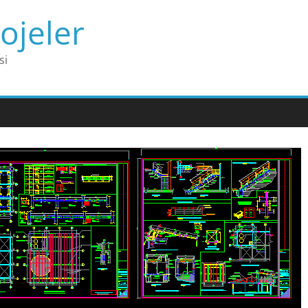
ojeler
si