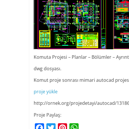
Komuta Projesi – Planlar – Bölümler – Ayrın
dwg dosyası.
Komut proje sonrası mimari autocad projes
proje yükle
http://ornek.org/projedetayi/autocad/1318
Proje Paylaş:
F
T
Pi
W