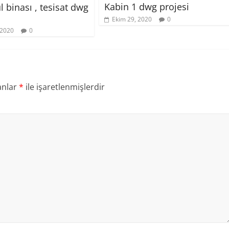
Kabin 1 dwg projesi
 binası , tesisat dwg
Ekim 29, 2020
0
 2020
0
anlar
*
ile işaretlenmişlerdir