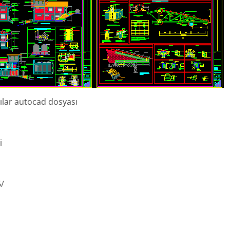
tılar autocad dosyası
i
6/