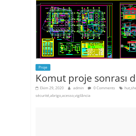
Proje
Komut proje sonrası d
Ekim 29, 2020
admin
0 Comments
hut,sh
sécurité,abrigo,acesso,vigilância