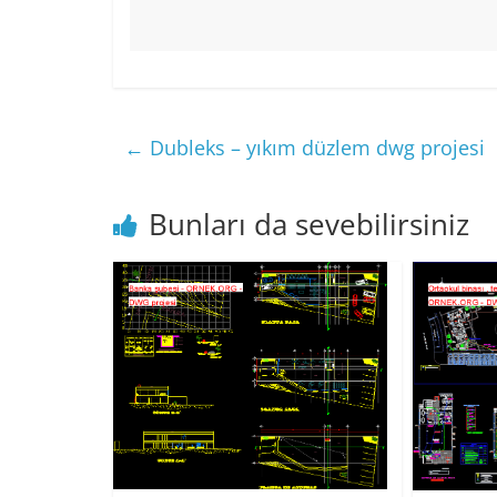
←
Dubleks – yıkım düzlem dwg projesi
Bunları da sevebilirsiniz