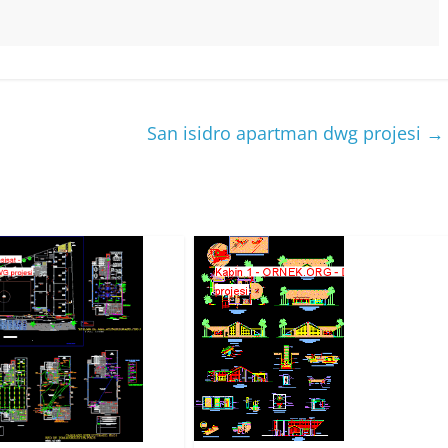
San isidro apartman dwg projesi
→