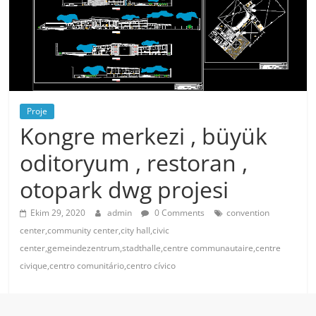
Proje
Kongre merkezi , büyük
oditoryum , restoran ,
otopark dwg projesi
Ekim 29, 2020
admin
0 Comments
convention
center,community center,city hall,civic
center,gemeindezentrum,stadthalle,centre communautaire,centre
civique,centro comunitário,centro cívico