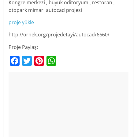
Kongre merkezi , büyük oditoryum , restoran ,
otopark mimari autocad projesi
proje yükle
http://ornek.org/projedetayi/autocad/6660/
Proje Paylaş:
F
T
Pi
W
a
w
nt
h
c
itt
er
at
e
er
e
s
b
st
A
o
p
o
p
k