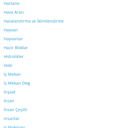
Hastane
Hava Aracı
Havalandırma ve İklimlendirme
Hayvan
Hayvanlar
Hazır Bloklar
Hidrolikler
Hobi
İç Mekan
İç Mekan Dwg
İnşaat
İnsan
İnsan Çeşitli
insanlar
İş Makinası