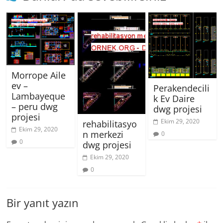
Morrope Aile
ev –
Perakendecili
Lambayeque
k Ev Daire
– peru dwg
dwg projesi
projesi
Ekim 29, 2020
rehabilitasyo
Ekim 29, 2020
n merkezi
0
0
dwg projesi
Ekim 29, 2020
0
Bir yanıt yazın