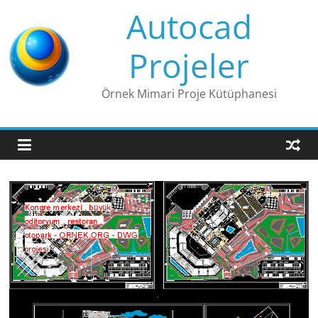
Skip
Autocad
to
content
Projeler
Örnek Mimari Proje Kütüphanesi