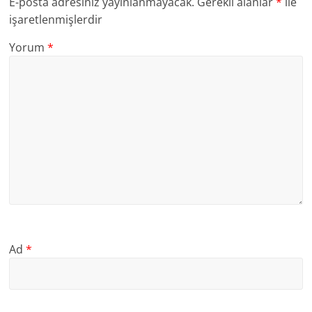
E-posta adresiniz yayınlanmayacak.
Gerekli alanlar
*
ile
işaretlenmişlerdir
Yorum
*
Ad
*