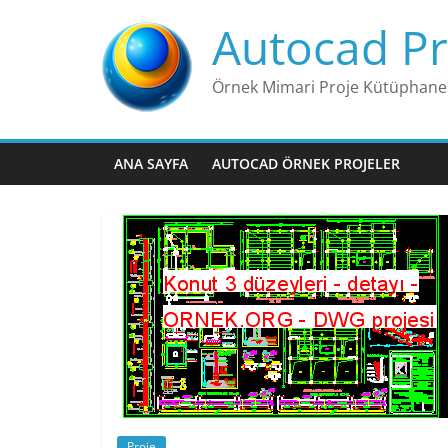
Skip
Autocad Pr
to
content
Örnek Mimari Proje Kütüphane
ANA SAYFA
AUTOCAD ÖRNEK PROJELER
Proje