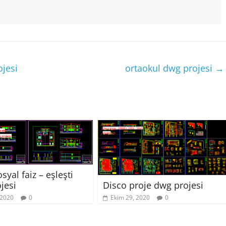
ojesi
ortaokul dwg projesi
→
syal faiz – eşleşti
jesi
Disco proje dwg projesi
 2020
0
Ekim 29, 2020
0