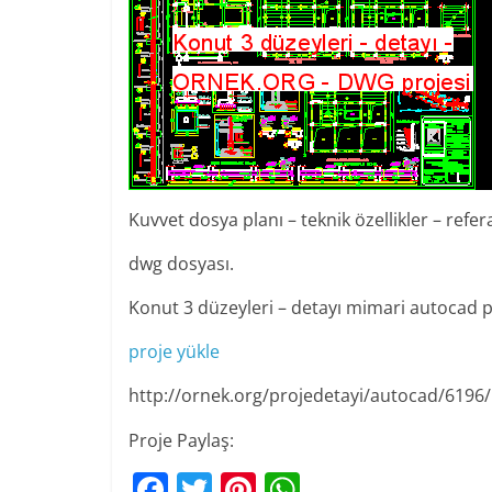
Kuvvet dosya planı – teknik özellikler – refe
dwg dosyası.
Konut 3 düzeyleri – detayı mimari autocad p
proje yükle
http://ornek.org/projedetayi/autocad/6196/
Proje Paylaş:
F
T
Pi
W