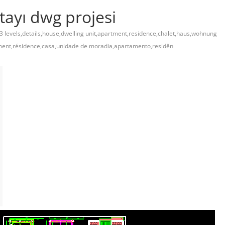
tayı dwg projesi
3 levels,details,house,dwelling unit,apartment,residence,chalet,haus,wohnung
ement,résidence,casa,unidade de moradia,apartamento,residên