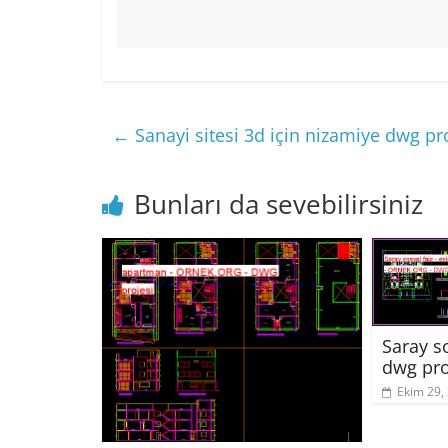
←
Sanayi sitesi 3d için nizamiye dwg pr
Bunları da sevebilirsiniz
Saray so
dwg pro
Ekim 29,