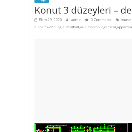
Konut 3 düzeyleri – de
Ekim 29, 2020
admin
0 Comments
house 
einheit,wohnung,aufenthalt,villa,maison,logement,appart