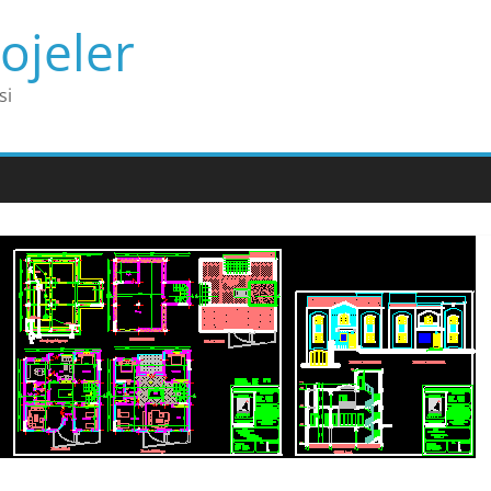
ojeler
si