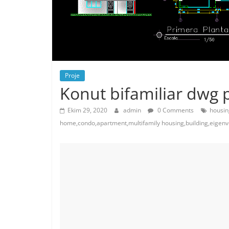
Proje
Konut bifamiliar dwg p
Ekim 29, 2020
admin
0 Comments
housin
home,condo,apartment,multifamily housing,building,eigen