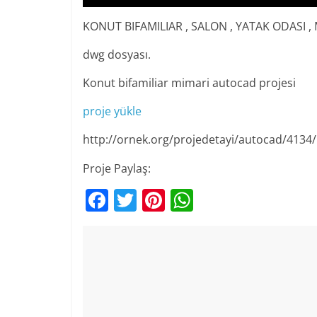
KONUT BIFAMILIAR , SALON , YATAK ODASI , 
dwg dosyası.
Konut bifamiliar mimari autocad projesi
proje yükle
http://ornek.org/projedetayi/autocad/4134/
Proje Paylaş:
F
T
Pi
W
a
w
nt
h
c
itt
er
at
e
er
e
s
b
st
A
o
p