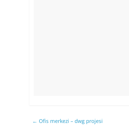
o
p
k
←
Ofis merkezi – dwg projesi