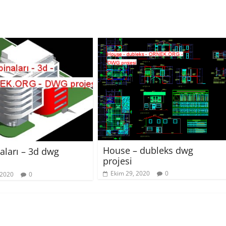
House – dubleks dwg
naları – 3d dwg
projesi
Ekim 29, 2020
0
 2020
0