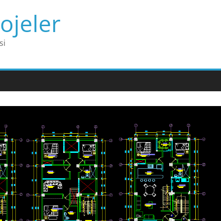
ojeler
si