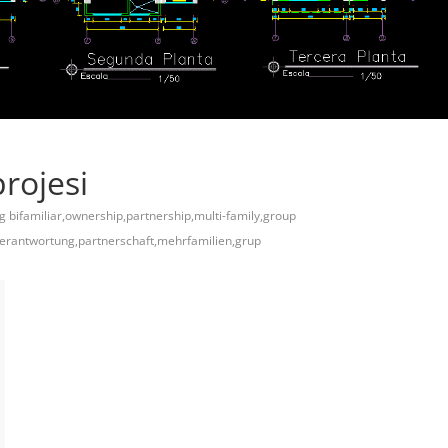
rojesi
g bifamiliar,ownership,partnership,multi-family,group
verantwortung,partnerschaft,mehrfamilien,grup