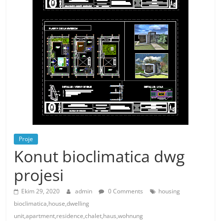
Proje
Konut bioclimatica dwg
projesi
Ekim 29, 2020
admin
0 Comments
housing
bioclimatica,house,dwelling
unit,apartment,residence,chalet,haus,wohnung