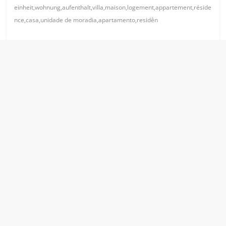
einheit,wohnung,aufenthalt,villa,maison,logement,appartement,réside
nce,casa,unidade de moradia,apartamento,residên