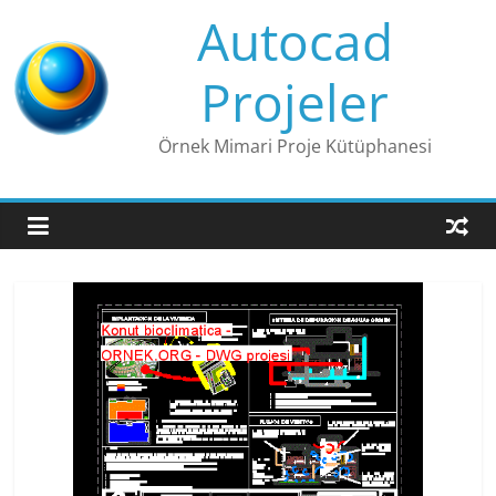
Skip
Autocad
to
content
Projeler
Örnek Mimari Proje Kütüphanesi