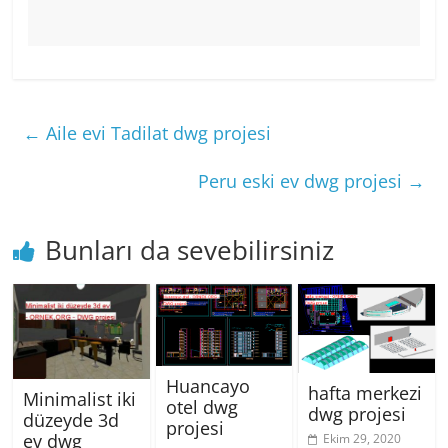
←
Aile evi Tadilat dwg projesi
Peru eski ev dwg projesi
→
Bunları da sevebilirsiniz
Huancayo
hafta merkezi
Minimalist iki
otel dwg
dwg projesi
düzeyde 3d
projesi
ev dwg
Ekim 29, 2020