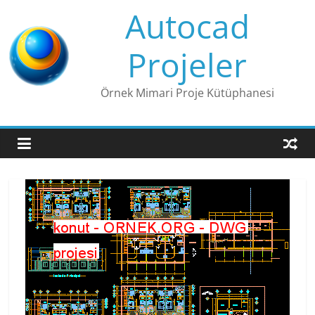
Skip
Autocad
to
content
Projeler
Örnek Mimari Proje Kütüphanesi