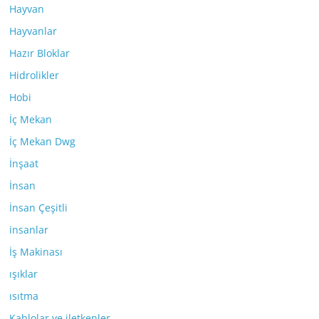
Hayvan
Hayvanlar
Hazır Bloklar
Hidrolikler
Hobi
İç Mekan
İç Mekan Dwg
İnşaat
İnsan
İnsan Çeşitli
insanlar
İş Makinası
ışıklar
ısıtma
Kablolar ve iletkenler