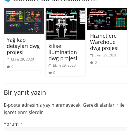
Hizmetlere
Yağ kap
Warehoue
detayları dwg
kilise
dwg projesi
projesi
ilumination
Ekim 29, 2020
dwg projesi
Ekim 29, 2020
0
Ekim 29, 2020
0
0
Bir yanıt yazın
E-posta adresiniz yayınlanmayacak.
Gerekli alanlar
*
ile
işaretlenmişlerdir
Yorum
*