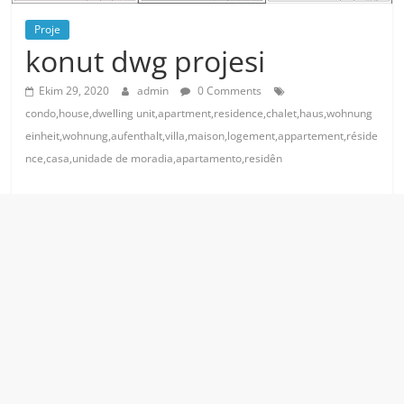
Proje
konut dwg projesi
Ekim 29, 2020
admin
0 Comments
condo,house,dwelling unit,apartment,residence,chalet,haus,wohnung
einheit,wohnung,aufenthalt,villa,maison,logement,appartement,réside
nce,casa,unidade de moradia,apartamento,residên