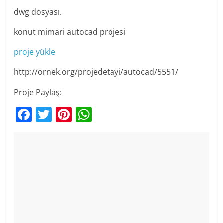
dwg dosyası.
konut mimari autocad projesi
proje yükle
http://ornek.org/projedetayi/autocad/5551/
Proje Paylaş:
F
T
Pi
W
a
w
nt
h
c
itt
er
at
e
er
e
s
b
st
A
o
p
o
p