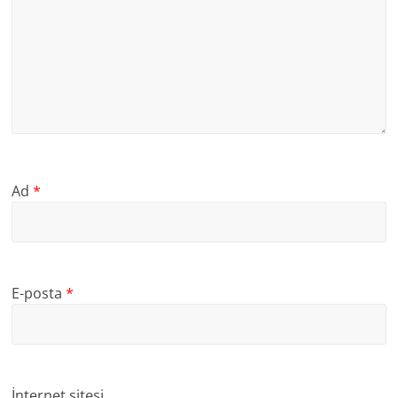
Ad
*
E-posta
*
İnternet sitesi