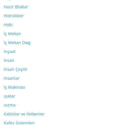
Hazır Bloklar
Hidrolikler
Hobi
İç Mekan
İç Mekan Dwg
İnşaat
İnsan
İnsan Çeşitli
insanlar
İş Makinası
ışıklar
ısıtma
Kablolar ve iletkenler
Kafes Sistemleri