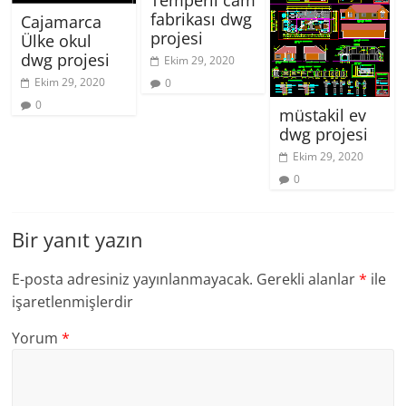
Temperli cam
fabrikası dwg
Cajamarca
projesi
Ülke okul
dwg projesi
Ekim 29, 2020
Ekim 29, 2020
0
0
müstakil ev
dwg projesi
Ekim 29, 2020
0
Bir yanıt yazın
E-posta adresiniz yayınlanmayacak.
Gerekli alanlar
*
ile
işaretlenmişlerdir
Yorum
*