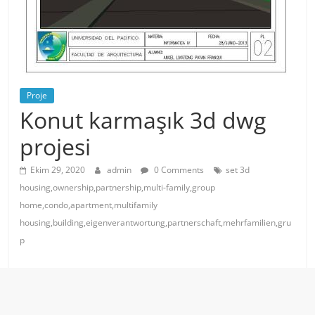
Proje
Konut karmaşık 3d dwg
projesi
Ekim 29, 2020
admin
0 Comments
set 3d
housing,ownership,partnership,multi-family,group
home,condo,apartment,multifamily
housing,building,eigenverantwortung,partnerschaft,mehrfamilien,gru
p