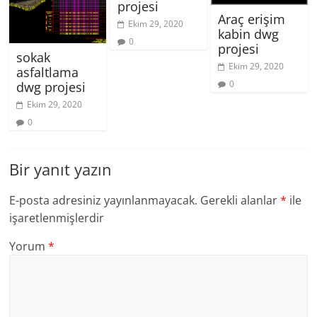
projesi
Araç erişim
Ekim 29, 2020
kabin dwg
0
projesi
sokak
Ekim 29, 2020
asfaltlama
0
dwg projesi
Ekim 29, 2020
0
Bir yanıt yazın
E-posta adresiniz yayınlanmayacak.
Gerekli alanlar
*
ile
işaretlenmişlerdir
Yorum
*