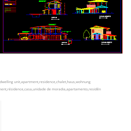
dwelling unit,apartment,residence,chalet,haus,wohnung
ement,résidence,casa,unidade de moradia,apartamento,residên