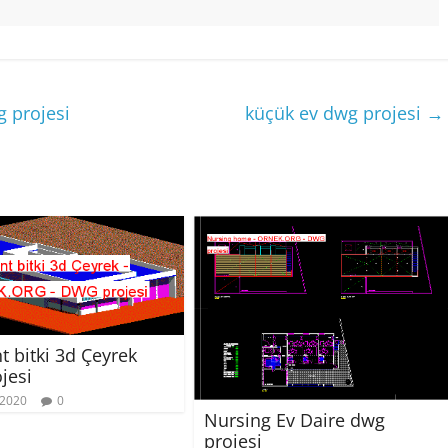
g projesi
küçük ev dwg projesi
→
t bitki 3d Çeyrek
jesi
 2020
0
Nursing Ev Daire dwg
projesi