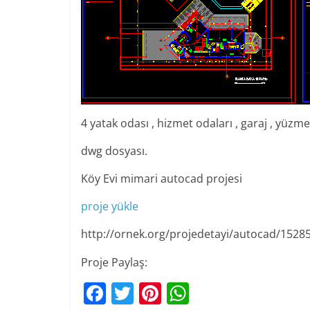
4 yatak odası , hizmet odaları , garaj , yüzm
dwg dosyası.
Köy Evi mimari autocad projesi
proje yükle
http://ornek.org/projedetayi/autocad/1528
Proje Paylaş:
F
T
Pi
W