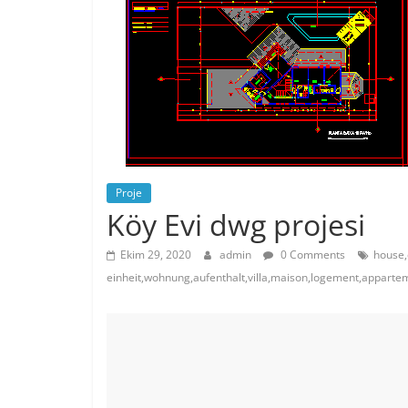
Proje
Köy Evi dwg projesi
Ekim 29, 2020
admin
0 Comments
house,
einheit,wohnung,aufenthalt,villa,maison,logement,appart