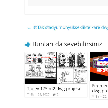
←
İttifak stadyumunyükseklikte kare dw
Bunları da sevebilirsiniz
Firemen
Tip ev 175 m2 dwg projesi
dwg pro
Ekim 29, 2020
0
Ekim 29,