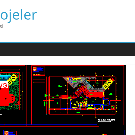
ojeler
si