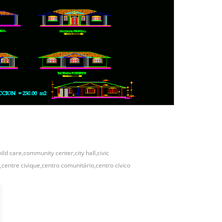
ild care,community center,city hall,civic
entre civique,centro comunitário,centro cívico