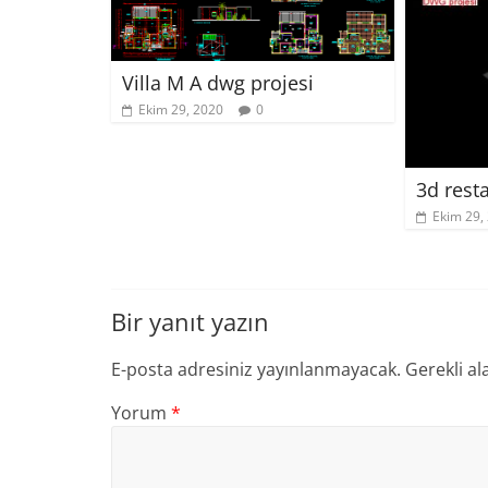
Villa M A dwg projesi
Ekim 29, 2020
0
3d rest
Ekim 29,
Bir yanıt yazın
E-posta adresiniz yayınlanmayacak.
Gerekli al
Yorum
*