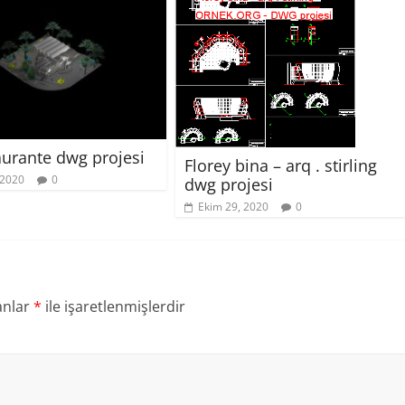
aurante dwg projesi
Florey bina – arq . stirling
 2020
0
dwg projesi
Ekim 29, 2020
0
anlar
*
ile işaretlenmişlerdir