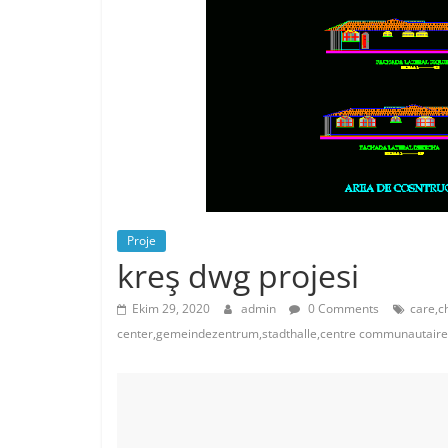
Proje
kreş dwg projesi
Ekim 29, 2020
admin
0 Comments
care,ch
center,gemeindezentrum,stadthalle,centre communautaire,c