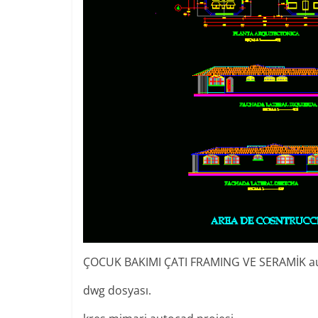
ÇOCUK BAKIMI ÇATI FRAMING VE SERAMİK au
dwg dosyası.