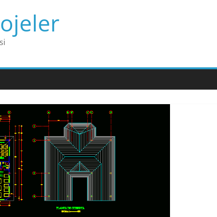
ojeler
si