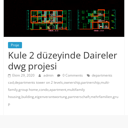
Proje
Kule 2 düzeyinde Daireler
dwg projesi
Ekim 29, 2020
admin
0 Comments
departments
cad,departments tower on 2 levels,ownership,partnership,multi-
family,group home,condo,apartment,multifamily
housing,building,eigenverantwortung,partnerschaft,mehrfamilien,gru
p