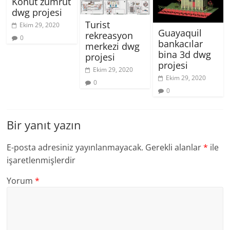
Konut zümrüt
dwg projesi
Turist
Ekim 29, 2020
Guayaquil
rekreasyon
0
bankacılar
merkezi dwg
bina 3d dwg
projesi
projesi
Ekim 29, 2020
Ekim 29, 2020
0
0
Bir yanıt yazın
E-posta adresiniz yayınlanmayacak.
Gerekli alanlar
*
ile
işaretlenmişlerdir
Yorum
*