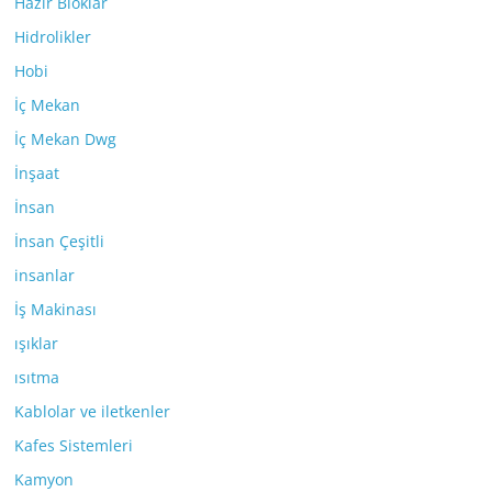
Hazır Bloklar
Hidrolikler
Hobi
İç Mekan
İç Mekan Dwg
İnşaat
İnsan
İnsan Çeşitli
insanlar
İş Makinası
ışıklar
ısıtma
Kablolar ve iletkenler
Kafes Sistemleri
Kamyon