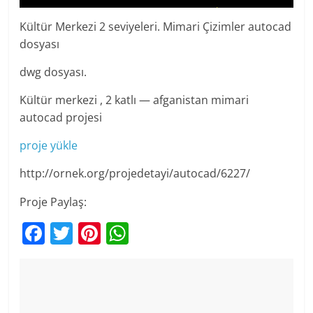
Kültür Merkezi 2 seviyeleri. Mimari Çizimler autocad
dosyası
dwg dosyası.
Kültür merkezi , 2 katlı — afganistan mimari
autocad projesi
proje yükle
http://ornek.org/projedetayi/autocad/6227/
Proje Paylaş:
F
T
Pi
W
a
w
nt
h
c
itt
er
at
e
er
e
s