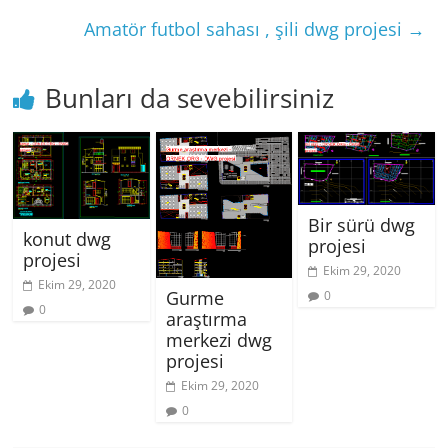
Amatör futbol sahası , şili dwg projesi
→
Bunları da sevebilirsiniz
Bir sürü dwg
konut dwg
projesi
projesi
Ekim 29, 2020
Ekim 29, 2020
Gurme
0
0
araştırma
merkezi dwg
projesi
Ekim 29, 2020
0