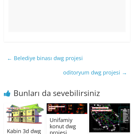
←
Belediye binası dwg projesi
oditoryum dwg projesi
→
Bunları da sevebilirsiniz
Unifamiy
konut dwg
Kabin 3d dwg
projesi