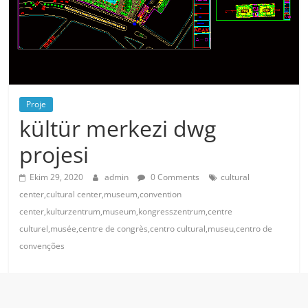
Proje
kültür merkezi dwg
projesi
Ekim 29, 2020
admin
0 Comments
cultural
center,cultural center,museum,convention
center,kulturzentrum,museum,kongresszentrum,centre
culturel,musée,centre de congrès,centro cultural,museu,centro de
convenções