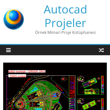
Skip
Autocad
to
content
Projeler
Örnek Mimari Proje Kütüphanesi