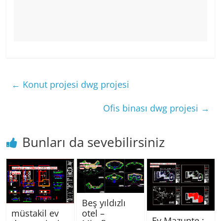
←
Konut projesi dwg projesi
Ofis binası dwg projesi
→
Bunları da sevebilirsiniz
Beş yıldızlı
otel –
müstakil ev
Ev Mazunte ;