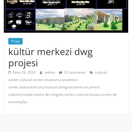
Proje
kültür merkezi dwg
projesi
Ekim 29, 2020
admin
0 Comments
cultural
center,cultural center,museum,convention
center,kulturzentrum,museum,kongresszentrum,centre
culturel,musée,centre de congrès,centro cultural,museu,centro de
convenções