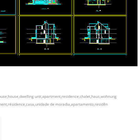
ouse,house,dwelling unit,apartment,residence,chalet,haus,wohnung
ement,résidence,casa,unidade de moradia,apartamento,residên