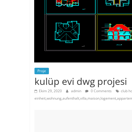
Proje
kulüp evi dwg projesi
Ekim 29, 2020
admin
0 Comments
club h
einheit,wohnung,aufenthalt,villa,maison,logement,appart