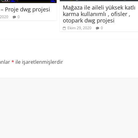
Mağaza ile aileli yüksek katlı
– Proje dwg projesi
karma kullanımlı , ofisler ,
 2020
0
otopark dwg projesi
Ekim 29, 2020
0
anlar
*
ile işaretlenmişlerdir