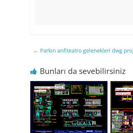
←
Parkın anfiteatro gelenekleri dwg pro
Bunları da sevebilirsiniz