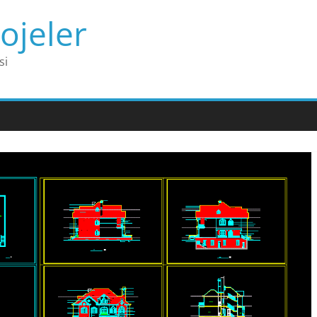
ojeler
si