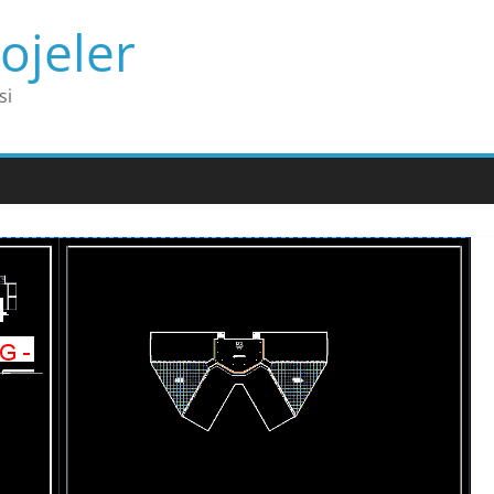
ojeler
si