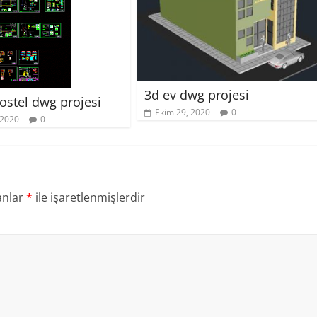
3d ev dwg projesi
ostel dwg projesi
Ekim 29, 2020
0
 2020
0
anlar
*
ile işaretlenmişlerdir