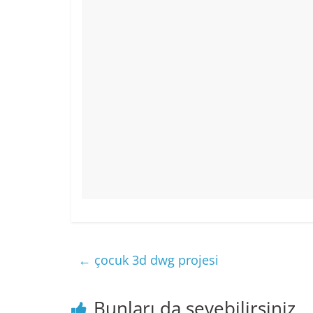
k
←
çocuk 3d dwg projesi
Bunları da sevebilirsiniz