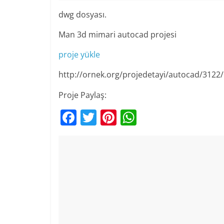
dwg dosyası.
Man 3d mimari autocad projesi
proje yükle
http://ornek.org/projedetayi/autocad/3122/
Proje Paylaş:
F
T
Pi
W
a
w
nt
h
c
itt
er
at
e
er
e
s
b
st
A
o
p
o
p