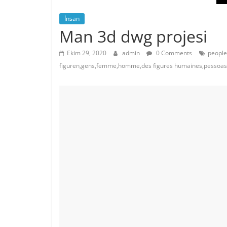
İnsan
Man 3d dwg projesi
Ekim 29, 2020
admin
0 Comments
people
figuren,gens,femme,homme,des figures humaines,pessoa