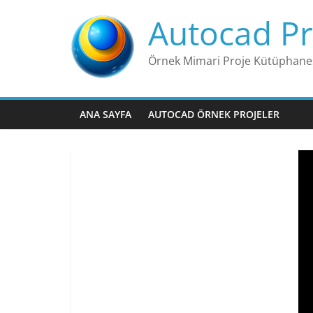
Skip
Autocad Pr
to
content
Örnek Mimari Proje Kütüphane
ANA SAYFA
AUTOCAD ÖRNEK PROJELER