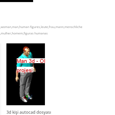
,woman,man,human figures,leute,frau,mann,menschliche
s,mulher,homem,figuras humanas
3d kişi autocad dosyası