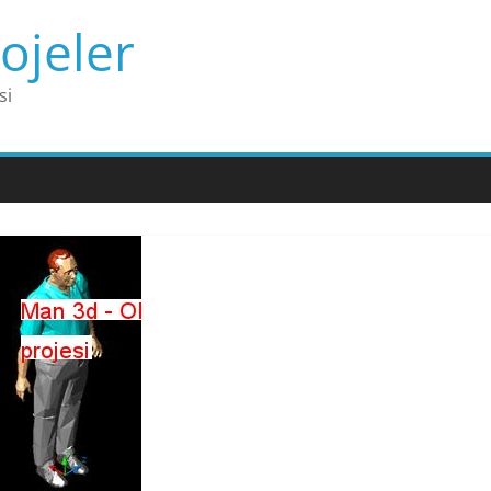
ojeler
si