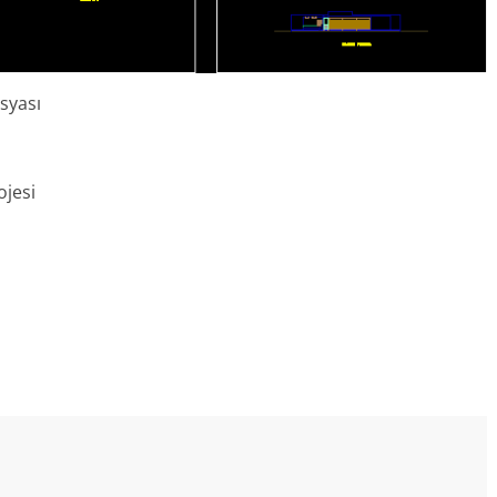
syası
jesi