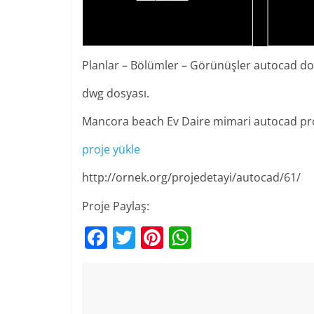
Planlar – Bölümler – Görünüşler autocad do
dwg dosyası.
Mancora beach Ev Daire mimari autocad pro
proje yükle
http://ornek.org/projedetayi/autocad/61/
Proje Paylaş:
F
T
Pi
W
a
w
nt
h
c
itt
er
at
e
er
e
s