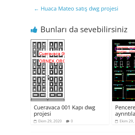
←
Huaca Mateo satış dwg projesi
Bunları da sevebilirsiniz
Pencere
Cueravaca 001 Kapı dwg
ayrıntıl
projesi
Ekim 29,
Ekim 29, 2020
0