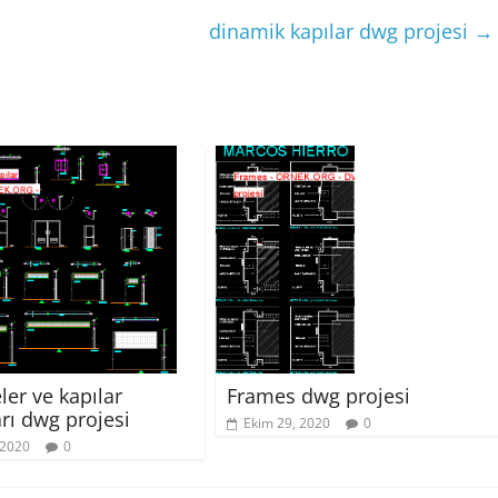
dinamik kapılar dwg projesi
→
ler ve kapılar
Frames dwg projesi
arı dwg projesi
Ekim 29, 2020
0
 2020
0