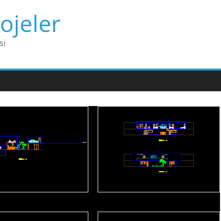
ojeler
si