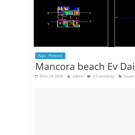
Kapı - Pencere
Mancora beach Ev Dai
Ekim 29, 2020
admin
0 Comments
house 