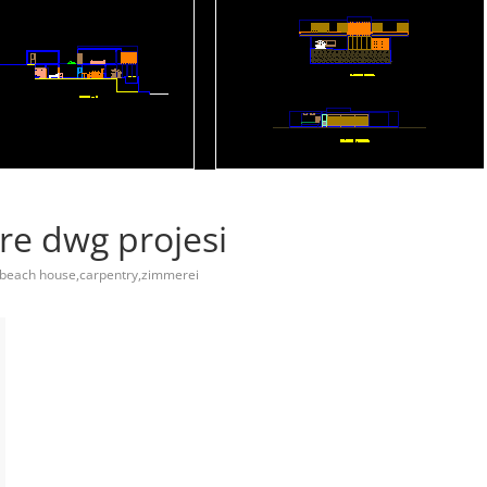
re dwg projesi
beach house,carpentry,zimmerei