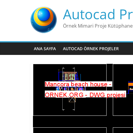
Skip
Autocad Pr
to
content
Örnek Mimari Proje Kütüphane
ANA SAYFA
AUTOCAD ÖRNEK PROJELER