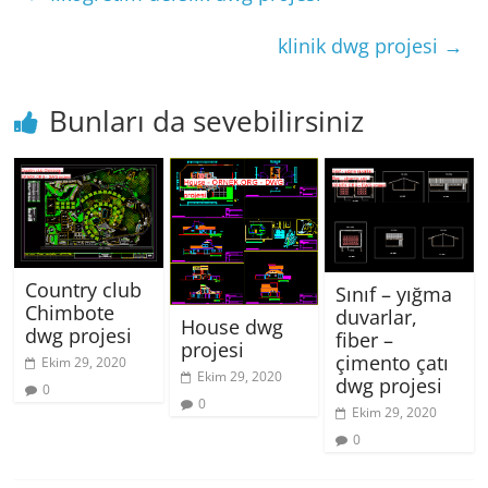
klinik dwg projesi
→
Bunları da sevebilirsiniz
Country club
Sınıf – yığma
Chimbote
duvarlar,
House dwg
dwg projesi
fiber –
projesi
çimento çatı
Ekim 29, 2020
Ekim 29, 2020
dwg projesi
0
0
Ekim 29, 2020
0