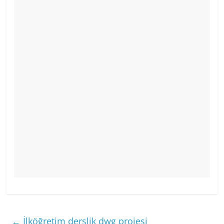
←
İlköğretim derslik dwg projesi