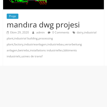
Proje
mandıra dwg projesi
Ekim 29, 2020
admin
0 Comments
dairy,industrial
plant,industrial building,processing
plant,factory,industrieanlagen,industriebau,verarbeitung
anlagen,betriebs,installations industrielles,bâtiments
industriels,usines de transf