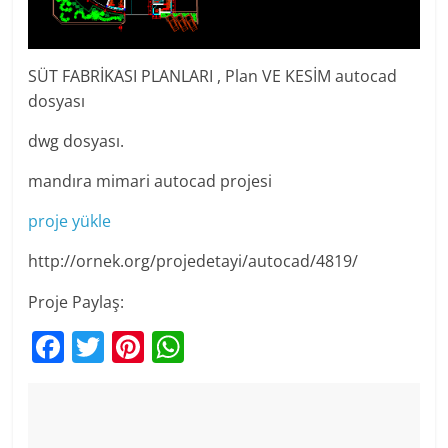
SÜT FABRİKASI PLANLARI , Plan VE KESİM autocad
dosyası
dwg dosyası.
mandıra mimari autocad projesi
proje yükle
http://ornek.org/projedetayi/autocad/4819/
Proje Paylaş:
F
T
Pi
W
a
w
nt
h
c
itt
er
at
e
er
e
s