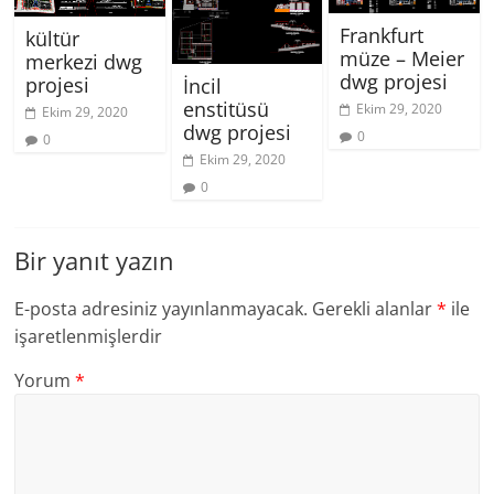
Frankfurt
kültür
müze – Meier
merkezi dwg
dwg projesi
projesi
İncil
enstitüsü
Ekim 29, 2020
Ekim 29, 2020
dwg projesi
0
0
Ekim 29, 2020
0
Bir yanıt yazın
E-posta adresiniz yayınlanmayacak.
Gerekli alanlar
*
ile
işaretlenmişlerdir
Yorum
*