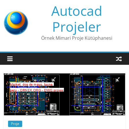
Skip
Autocad
to
content
Projeler
Örnek Mimari Proje Kütüphanesi
Proje