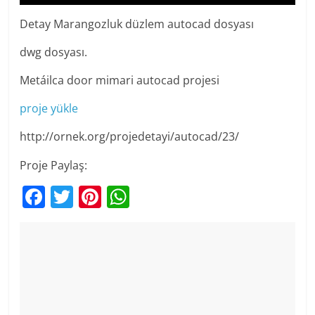
Detay Marangozluk düzlem autocad dosyası
dwg dosyası.
Metáilca door mimari autocad projesi
proje yükle
http://ornek.org/projedetayi/autocad/23/
Proje Paylaş:
F
T
Pi
W
a
w
nt
h
c
itt
er
at
e
er
e
s
b
st
A
o
p