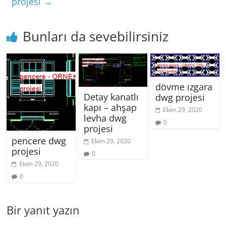
projesi
→
Bunları da sevebilirsiniz
dövme ızgara
Detay kanatlı
dwg projesi
kapı – ahşap
Ekim 29, 2020
levha dwg
0
projesi
pencere dwg
Ekim 29, 2020
projesi
0
Ekim 29, 2020
0
Bir yanıt yazın