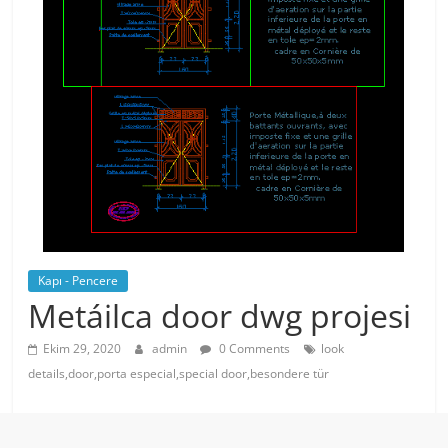
Kapı - Pencere
Metáilca door dwg projesi
Ekim 29, 2020
admin
0 Comments
look
details,door,porta especial,special door,besondere tür