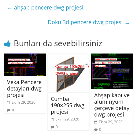
←
ahşap pencere dwg projesi
Doku 3d pencere dwg projesi
→
Bunları da sevebilirsiniz
Veka Pencere
detayları dwg
projesi
Ahşap kapı ve
Cumba
alüminyum
Ekim 29, 2020
190×255 dwg
çerçeve detay
0
projesi
dwg projesi
Ekim 29, 2020
Ekim 29, 2020
0
0