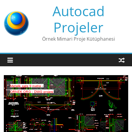
Skip
Autocad
to
content
Projeler
Örnek Mimari Proje Kütüphanesi