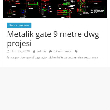
Kapı - Pencere
Metalik gate 9 metre dwg
projesi
Ekim 29, 2020
admin
0 Comments
fence,pontoon,portão,gate,tor,sicherheits zaun,barreira segurança