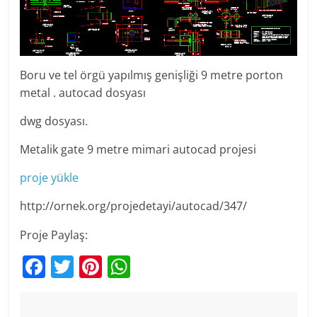
Boru ve tel örgü yapılmış genişliği 9 metre porton
metal . autocad dosyası
dwg dosyası.
Metalik gate 9 metre mimari autocad projesi
proje yükle
http://ornek.org/projedetayi/autocad/347/
Proje Paylaş:
F
T
Pi
W
a
w
nt
h
c
itt
er
at