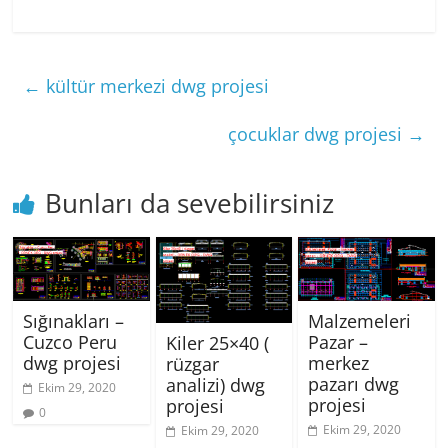
←
kültür merkezi dwg projesi
çocuklar dwg projesi
→
Bunları da sevebilirsiniz
Sığınakları –
Malzemeleri
Cuzco Peru
Pazar –
Kiler 25×40 (
dwg projesi
merkez
rüzgar
pazarı dwg
analizi) dwg
Ekim 29, 2020
projesi
projesi
0
Ekim 29, 2020
Ekim 29, 2020