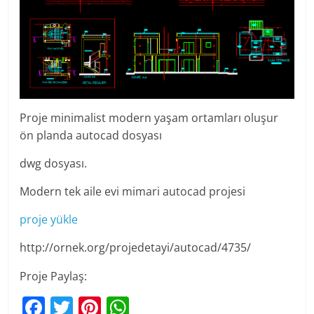
Proje minimalist modern yaşam ortamları oluşur
ön planda autocad dosyası
dwg dosyası.
Modern tek aile evi mimari autocad projesi
proje yükle
http://ornek.org/projedetayi/autocad/4735/
Proje Paylaş:
F
T
Pi
W