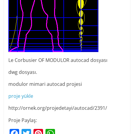
Le Corbusier OF MODULOR autocad dosyası
dwg dosyası.
modulor mimari autocad projesi
proje yükle
http://ornek.org/projedetayi/autocad/2391/
Proje Paylaş:
F
T
Pi
W