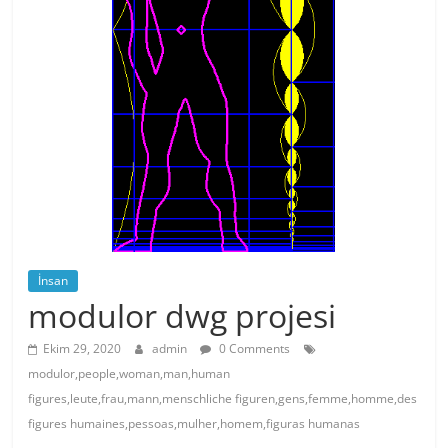
İnsan
modulor dwg projesi
Ekim 29, 2020
admin
0 Comments
modulor,people,woman,man,human
figures,leute,frau,mann,menschliche figuren,gens,femme,homme,des
figures humaines,pessoas,mulher,homem,figuras humanas