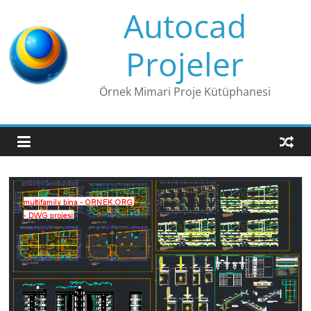
Skip
Autocad
to
content
Projeler
Örnek Mimari Proje Kütüphanesi