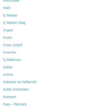
Hidrolikler
Hobi
İç Mekan
İç Mekan Dwg
İnşaat
İnsan
İnsan Çeşitli
insanlar
İş Makinası
ışıklar
ısıtma
Kablolar ve iletkenler
Kafes Sistemleri
Kamyon
Kapı – Pencere