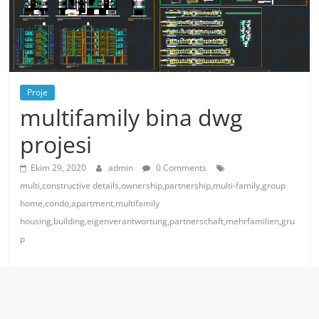
Proje
multifamily bina dwg
projesi
Ekim 29, 2020
admin
0 Comments
multi,constructive details,ownership,partnership,multi-family,group
home,condo,apartment,multifamily
housing,building,eigenverantwortung,partnerschaft,mehrfamilien,gru
p