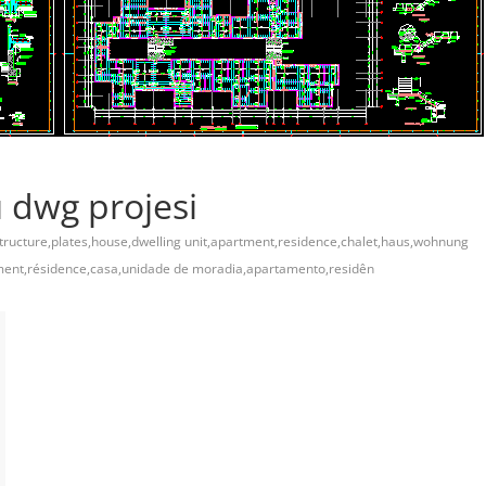
ı dwg projesi
structure,plates,house,dwelling unit,apartment,residence,chalet,haus,wohnung
ement,résidence,casa,unidade de moradia,apartamento,residên