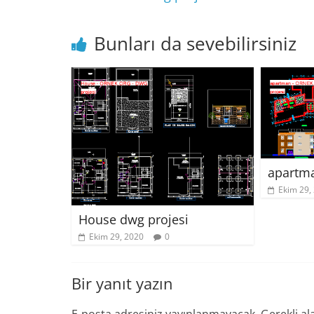
Bunları da sevebilirsiniz
apartma
Ekim 29,
House dwg projesi
Ekim 29, 2020
0
Bir yanıt yazın