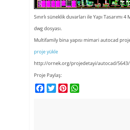
Sınırlı süneklik duvarları ile Yapı Tasarımı 4
dwg dosyası.
Multifamily bina yapısı mimari autocad proj
proje yükle
http://ornek.org/projedetayi/autocad/5643/
Proje Paylaş:
F
T
Pi
W
a
w
nt
h
c
itt
er
at
e
er
e
s
b
st
A