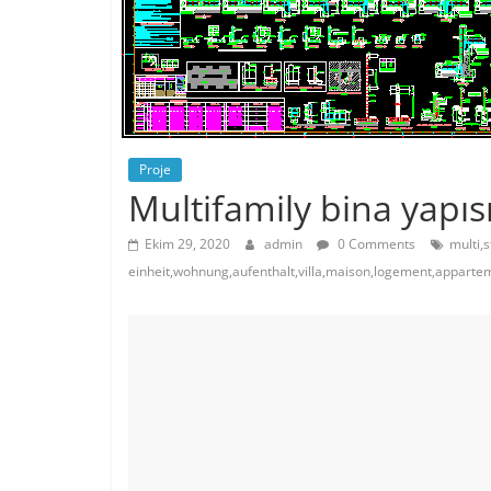
Proje
Multifamily bina yapıs
Ekim 29, 2020
admin
0 Comments
multi,
einheit,wohnung,aufenthalt,villa,maison,logement,appart