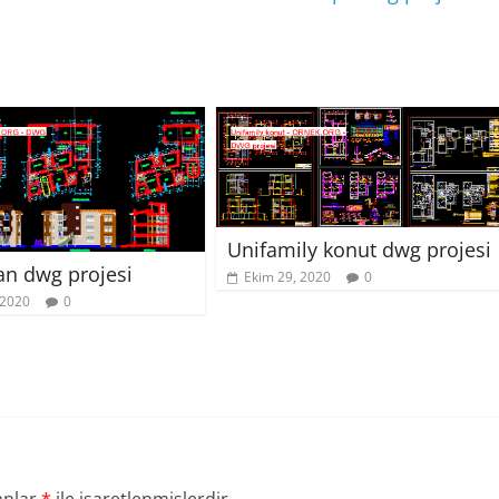
Unifamily konut dwg projesi
n dwg projesi
Ekim 29, 2020
0
 2020
0