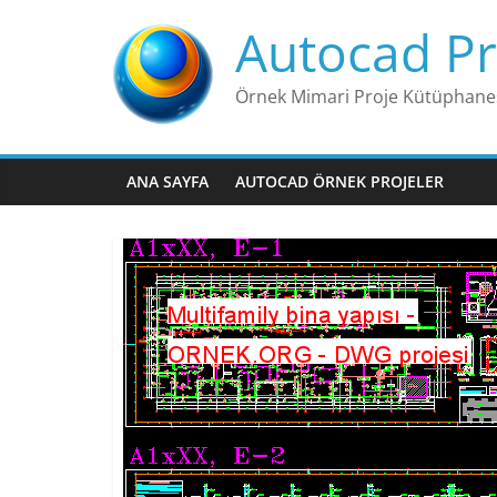
Skip
Autocad Pr
to
content
Örnek Mimari Proje Kütüphane
ANA SAYFA
AUTOCAD ÖRNEK PROJELER