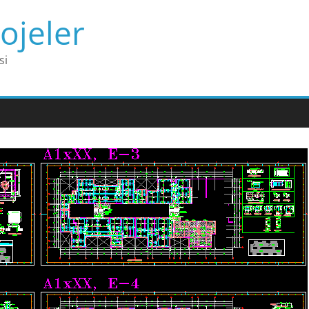
ojeler
si