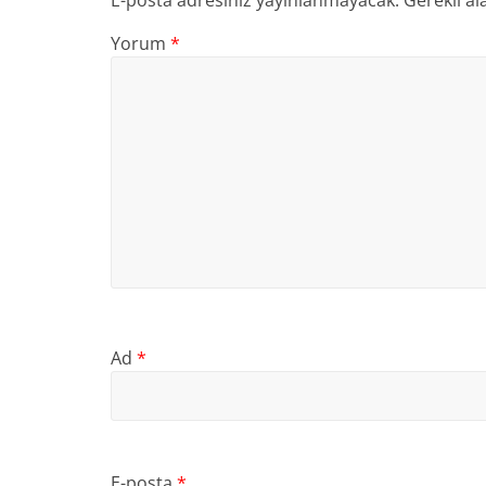
E-posta adresiniz yayınlanmayacak.
Gerekli al
Yorum
*
Ad
*
E-posta
*