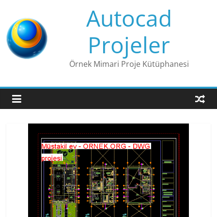
Skip
Autocad
to
content
Projeler
Örnek Mimari Proje Kütüphanesi