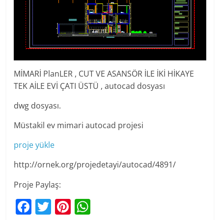
MİMARİ PlanLER , CUT VE ASANSÖR İLE İKİ HİKAYE
TEK AİLE EVİ ÇATI ÜSTÜ , autocad dosyası
dwg dosyası.
Müstakil ev mimari autocad projesi
proje yükle
http://ornek.org/projedetayi/autocad/4891/
Proje Paylaş:
F
T
Pi
W