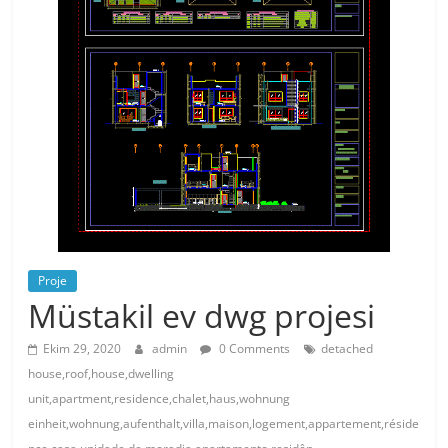
Proje
Müstakil ev dwg projesi
Ekim 29, 2020
admin
0 Comments
detached
house,roof,house,dwelling
unit,apartment,residence,chalet,haus,wohnung
einheit,wohnung,aufenthalt,villa,maison,logement,appartement,réside