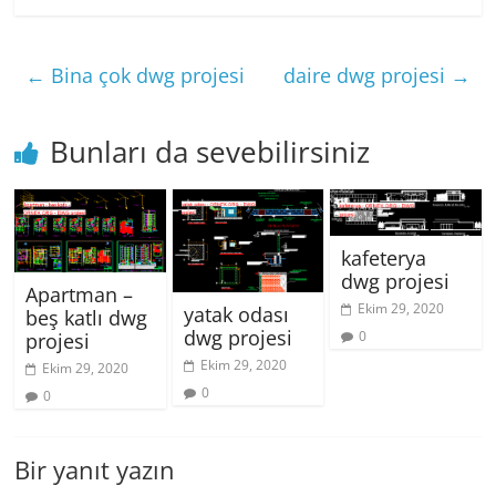
←
Bina çok dwg projesi
daire dwg projesi
→
Bunları da sevebilirsiniz
kafeterya
dwg projesi
Apartman –
Ekim 29, 2020
yatak odası
beş katlı dwg
dwg projesi
0
projesi
Ekim 29, 2020
Ekim 29, 2020
0
0
Bir yanıt yazın