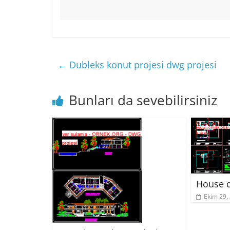
←
Dubleks konut projesi dwg projesi
Bunları da sevebilirsiniz
House d
Ekim 29,