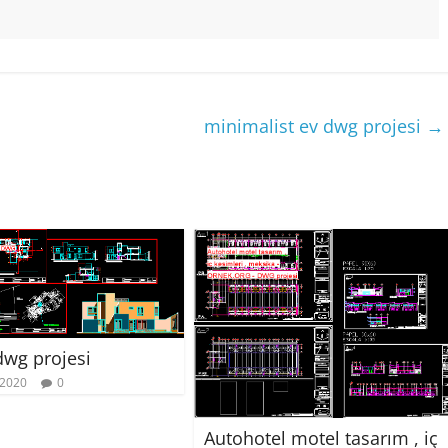
minimalist ev dwg projesi
→
wg projesi
 2020
0
Autohotel motel tasarım , iç