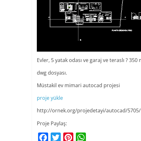
Evler, 5 yatak odası ve garaj ve teraslı ? 350
dwg dosyası.
Müstakil ev mimari autocad projesi
proje yükle
http://ornek.org/projedetayi/autocad/5705/
Proje Paylaş:
F
T
Pi
W