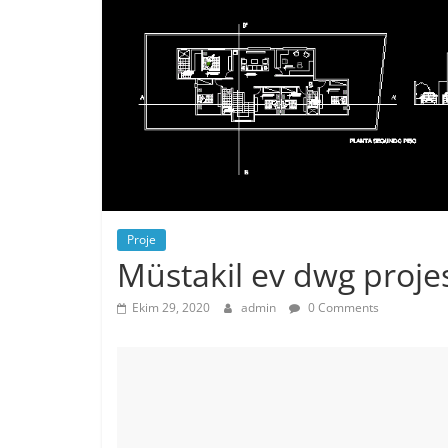
Proje
Müstakil ev dwg proje
Ekim 29, 2020
admin
0 Comments