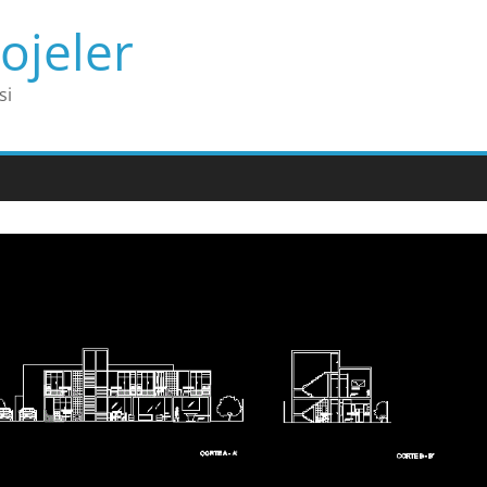
ojeler
si