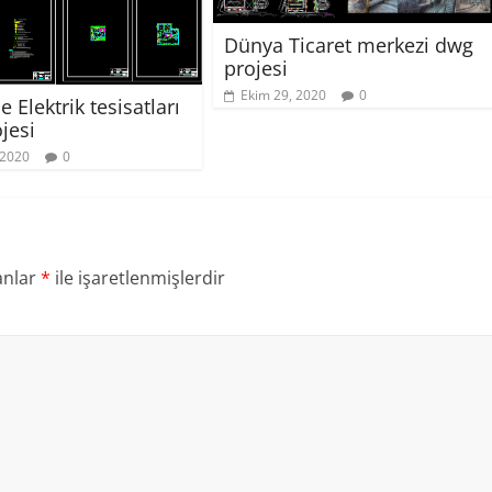
Dünya Ticaret merkezi dwg
projesi
Ekim 29, 2020
0
e Elektrik tesisatları
jesi
 2020
0
anlar
*
ile işaretlenmişlerdir