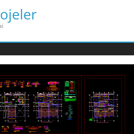
ojeler
si