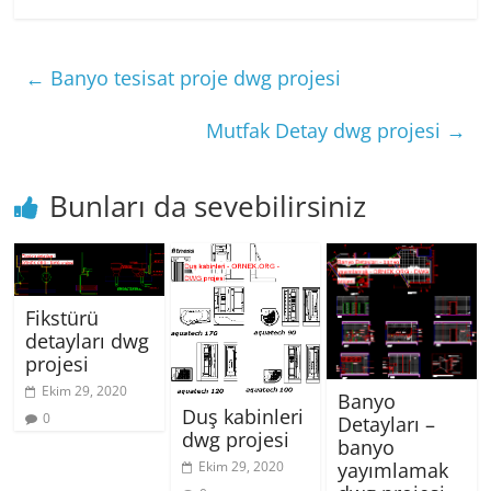
←
Banyo tesisat proje dwg projesi
Mutfak Detay dwg projesi
→
Bunları da sevebilirsiniz
Fikstürü
detayları dwg
projesi
Ekim 29, 2020
Banyo
Duş kabinleri
0
Detayları –
dwg projesi
banyo
yayımlamak
Ekim 29, 2020