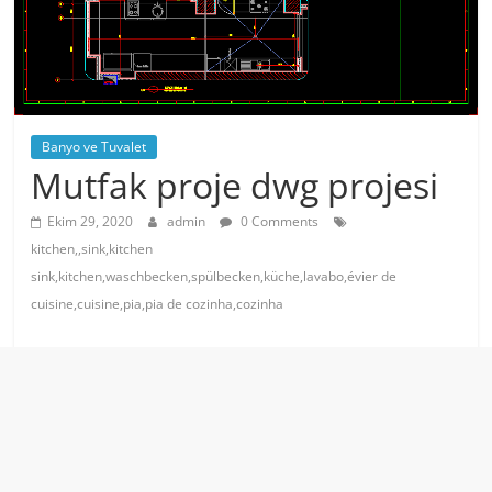
Banyo ve Tuvalet
Mutfak proje dwg projesi
Ekim 29, 2020
admin
0 Comments
kitchen,,sink,kitchen
sink,kitchen,waschbecken,spülbecken,küche,lavabo,évier de
cuisine,cuisine,pia,pia de cozinha,cozinha