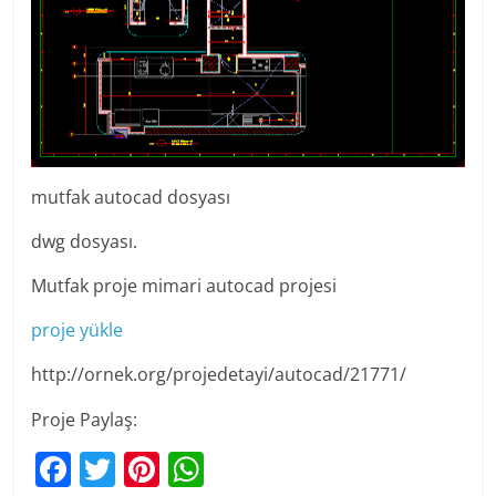
mutfak autocad dosyası
dwg dosyası.
Mutfak proje mimari autocad projesi
proje yükle
http://ornek.org/projedetayi/autocad/21771/
Proje Paylaş:
F
T
Pi
W