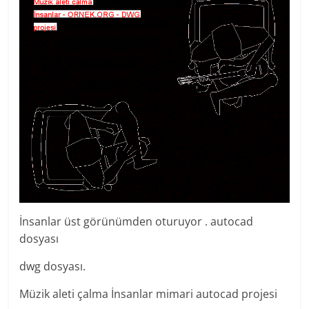
İnsanlar üst görünümden oturuyor . autocad
dosyası
dwg dosyası.
Müzik aleti çalma İnsanlar mimari autocad projesi