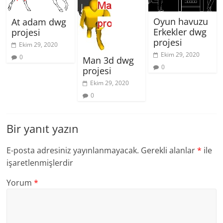
Oyun havuzu
At adam dwg
Erkekler dwg
projesi
projesi
Ekim 29, 2020
Ekim 29, 2020
0
Man 3d dwg
0
projesi
Ekim 29, 2020
0
Bir yanıt yazın
E-posta adresiniz yayınlanmayacak.
Gerekli alanlar
*
ile
işaretlenmişlerdir
Yorum
*