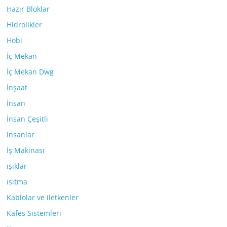
Hazır Bloklar
Hidrolikler
Hobi
İç Mekan
İç Mekan Dwg
İnşaat
İnsan
İnsan Çeşitli
insanlar
İş Makinası
ışıklar
ısıtma
Kablolar ve iletkenler
Kafes Sistemleri