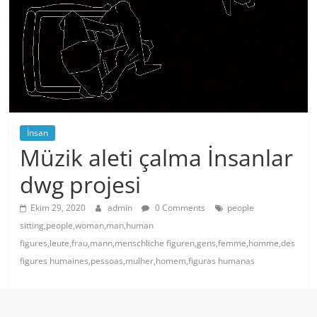
İnsan
Müzik aleti çalma İnsanlar
dwg projesi
Ekim 29, 2020
admin
0 Comments
people
sitting,people,woman,man,human
figures,leute,frau,mann,menschliche figuren,gens,femme,homme,des
figures humaines,pessoas,mulher,homem,figuras humanas