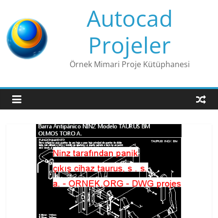
Skip
Autocad
to
content
Projeler
Örnek Mimari Proje Kütüphanesi