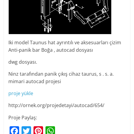
Iki model Taunus hat ayrıntılı ve aksesuarları çizim
Anti-panik bar Boğa , autocad dosyası
dwg dosyası.
Ninz tarafından panik çıkış cihaz taurus, s . s. a.
mimari autocad projesi
proje yükle
http://ornek.org/projedetayi/autocad/654/
Proje Paylaş:
F
T
Pi
W