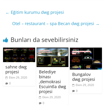
←
Eğitim kurumu dwg projesi
Otel – restaurant – spa Becan dwg projesi
→
Bunları da sevebilirsiniz
sahne dwg
projesi
Belediye
Bungalov
binası
Ekim 29, 2020
dwg projesi
,demokrasi
0
Ekim 29, 2020
Escuintla dwg
projesi
0
Ekim 29, 2020
0