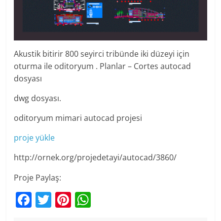
Akustik bitirir 800 seyirci tribünde iki düzeyi için
oturma ile oditoryum . Planlar – Cortes autocad
dosyası
dwg dosyası.
oditoryum mimari autocad projesi
proje yükle
http://ornek.org/projedetayi/autocad/3860/
Proje Paylaş:
F
T
Pi
W
a
w
nt
h