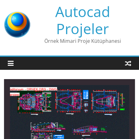
Skip
Autocad
to
content
Projeler
Örnek Mimari Proje Kütüphanesi