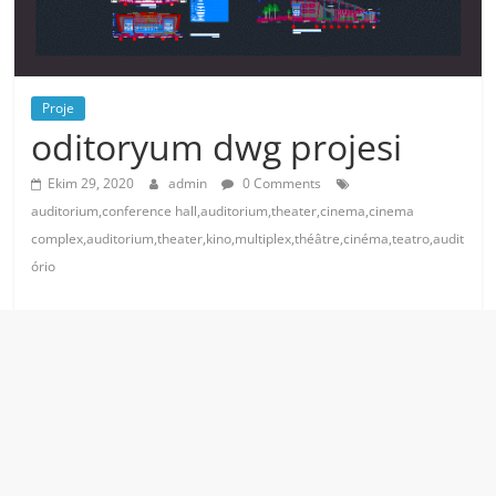
Proje
oditoryum dwg projesi
Ekim 29, 2020
admin
0 Comments
auditorium,conference hall,auditorium,theater,cinema,cinema
complex,auditorium,theater,kino,multiplex,théâtre,cinéma,teatro,audit
ório