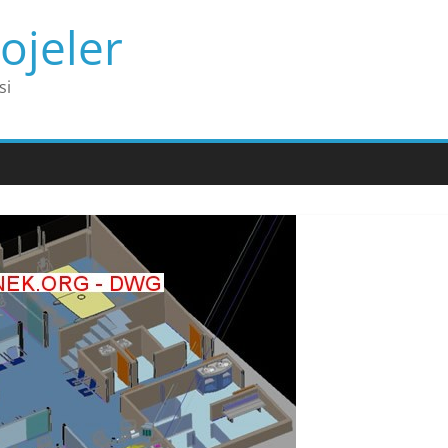
ojeler
si