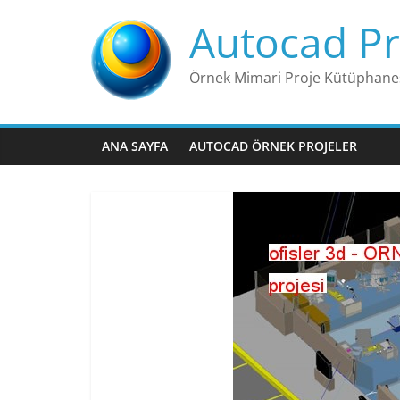
Skip
Autocad Pr
to
content
Örnek Mimari Proje Kütüphane
ANA SAYFA
AUTOCAD ÖRNEK PROJELER