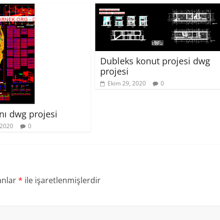
Dubleks konut projesi dwg
projesi
Ekim 29, 2020
0
anı dwg projesi
 2020
0
anlar
*
ile işaretlenmişlerdir