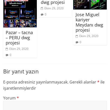
dwg projesi
Ekim 29, 2020
Jose Miguel
0
kariyer
Meydanı dwg
projesi
Pazar – tacna
Ekim 29, 2020
– PERU dwg
projesi
0
Ekim 29, 2020
0
Bir yanıt yazın
E-posta adresiniz yayınlanmayacak.
Gerekli alanlar
*
ile
işaretlenmişlerdir
Yorum
*