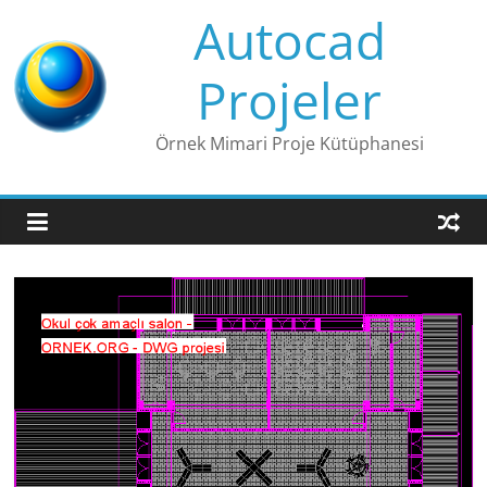
Skip
Autocad
to
content
Projeler
Örnek Mimari Proje Kütüphanesi