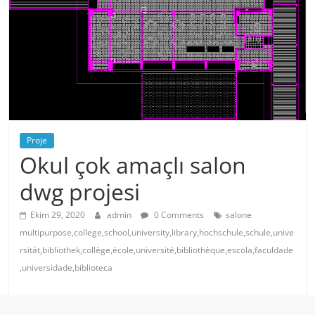
Proje
Okul çok amaçlı salon
dwg projesi
Ekim 29, 2020
admin
0 Comments
salone
multipurpose,college,school,university,library,hochschule,schule,unive
rsität,bibliothek,collège,école,université,bibliothèque,escola,faculdade
,universidade,biblioteca