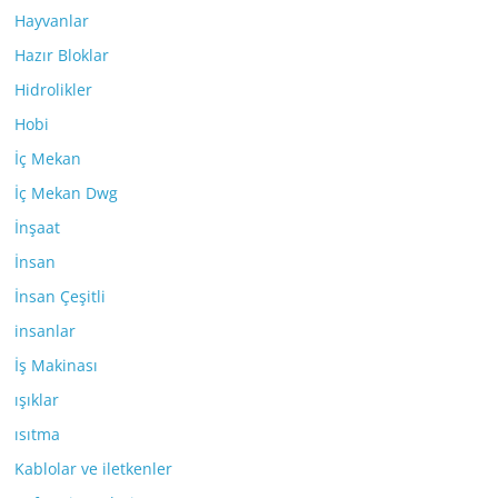
Hayvanlar
Hazır Bloklar
Hidrolikler
Hobi
İç Mekan
İç Mekan Dwg
İnşaat
İnsan
İnsan Çeşitli
insanlar
İş Makinası
ışıklar
ısıtma
Kablolar ve iletkenler