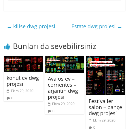
←
kilise dwg projesi
Estate dwg projesi
→
Bunları da sevebilirsiniz
konut ev dwg
Avalos ev –
projesi
corrientes –
arjantin dwg
Ekim 29, 2020
projesi
0
Festivaller
Ekim 29, 2020
salon – bahçe
0
dwg projesi
Ekim 29, 2020
0