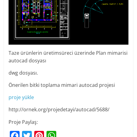
Taze ürünlerin üretimsüreci üzerinde Plan mimarisi
autocad dosyası
dwg dosyası.
Önerilen bitki toplama mimari autocad projesi
proje yükle
http://ornek.org/projedetayi/autocad/5688/
Proje Paylaş:
F
T
Pi
W