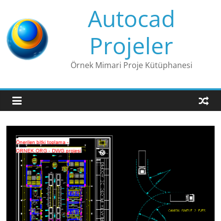
Skip
Autocad
to
content
Projeler
Örnek Mimari Proje Kütüphanesi