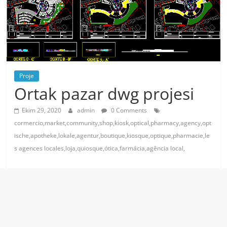
Proje
Ortak pazar dwg projesi
Ekim 29, 2020
admin
0 Comments
cormercio,market,community,shop,kiosk,optical,pharmacy,agency,opt
ische,apotheke,lokale,agentur,boutique,kiosque,optique,pharmacie,le
s agences locales,loja,quiosque,ótica,farmácia,agência local,