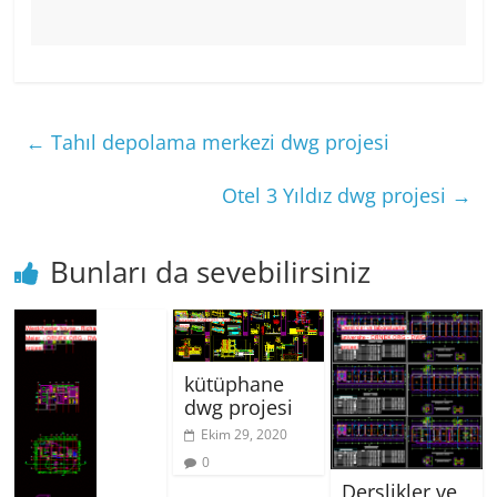
←
Tahıl depolama merkezi dwg projesi
Otel 3 Yıldız dwg projesi
→
Bunları da sevebilirsiniz
kütüphane
dwg projesi
Ekim 29, 2020
0
Derslikler ve