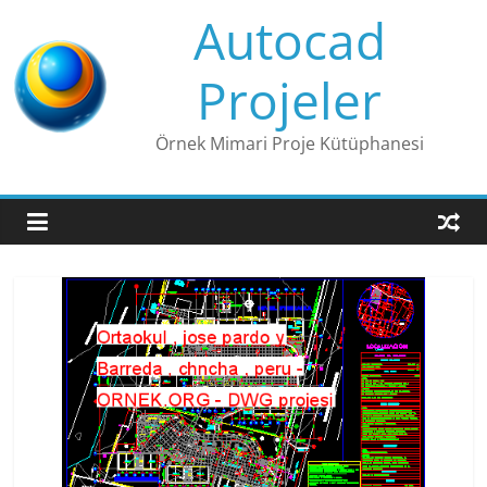
Skip
Autocad
to
content
Projeler
Örnek Mimari Proje Kütüphanesi