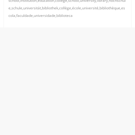
school,institution,education,college,school,university,library,hochschul
e,schule,universität,bibliothek,collège,école,université,bibliothèque,es
cola,faculdade,universidade,biblioteca