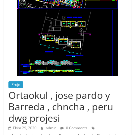
Proje
Ortaokul , jose pardo y
Barreda , chncha , peru
dwg projesi
Ekim 29, 2020
admin
0 Comments