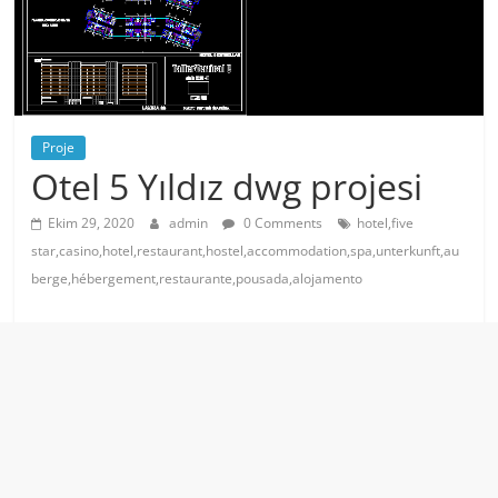
Proje
Otel 5 Yıldız dwg projesi
Ekim 29, 2020
admin
0 Comments
hotel,five
star,casino,hotel,restaurant,hostel,accommodation,spa,unterkunft,au
berge,hébergement,restaurante,pousada,alojamento