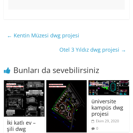
←
Kentin Müzesi dwg projesi
Otel 3 Yıldız dwg projesi
→
Bunları da sevebilirsiniz
üniversite
kampüs dwg
projesi
Ekim 29, 2020
İki katlı ev –
şili dwg
0