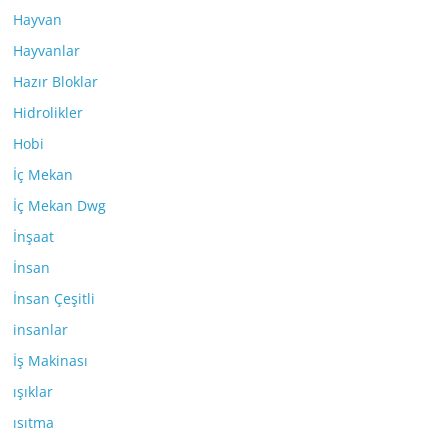
Hayvan
Hayvanlar
Hazır Bloklar
Hidrolikler
Hobi
İç Mekan
İç Mekan Dwg
İnşaat
İnsan
İnsan Çeşitli
insanlar
İş Makinası
ışıklar
ısıtma