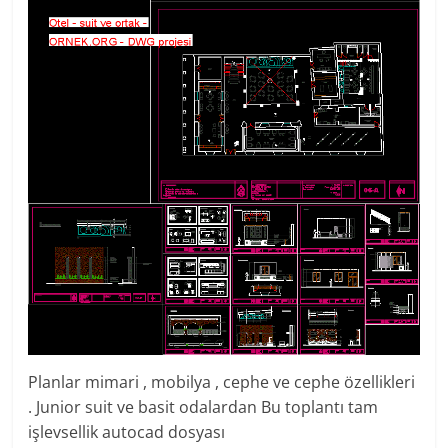
Planlar mimari , mobilya , cephe ve cephe özellikleri
. Junior suit ve basit odalardan Bu toplantı tam
işlevsellik autocad dosyası