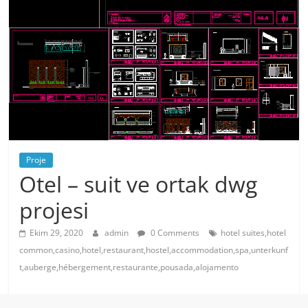
Proje
Otel – suit ve ortak dwg
projesi
Ekim 29, 2020
admin
0 Comments
hotel suites,hotel
common,casino,hotel,restaurant,hostel,accommodation,spa,unterkunf
t,auberge,hébergement,restaurante,pousada,alojamento