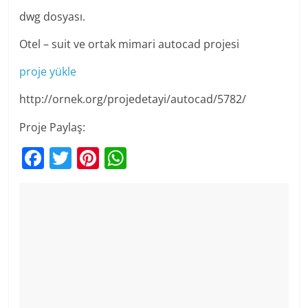
dwg dosyası.
Otel – suit ve ortak mimari autocad projesi
proje yükle
http://ornek.org/projedetayi/autocad/5782/
Proje Paylaş:
F
T
Pi
W
a
w
nt
h
c
itt
er
at
e
er
e
s
b
st
A
o
p
o
p