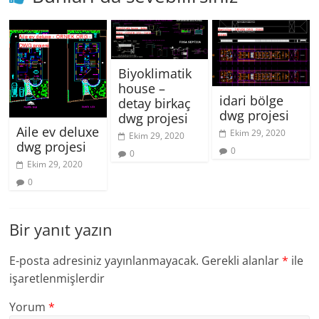
Biyoklimatik
house –
idari bölge
detay birkaç
dwg projesi
dwg projesi
Aile ev deluxe
Ekim 29, 2020
Ekim 29, 2020
dwg projesi
0
0
Ekim 29, 2020
0
Bir yanıt yazın
E-posta adresiniz yayınlanmayacak.
Gerekli alanlar
*
ile
işaretlenmişlerdir
Yorum
*