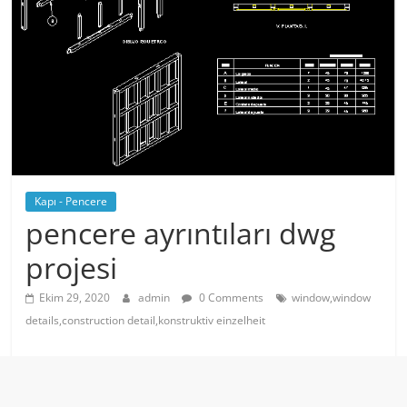
Kapı - Pencere
pencere ayrıntıları dwg
projesi
Ekim 29, 2020
admin
0 Comments
window,window
details,construction detail,konstruktiv einzelheit