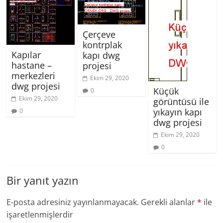
Çerçeve
kontrplak
Kapılar
kapı dwg
hastane –
projesi
merkezleri
Ekim 29, 2020
dwg projesi
Küçük
0
Ekim 29, 2020
görüntüsü ile
yıkayın kapı
0
dwg projesi
Ekim 29, 2020
0
Bir yanıt yazın
E-posta adresiniz yayınlanmayacak.
Gerekli alanlar
*
ile
işaretlenmişlerdir