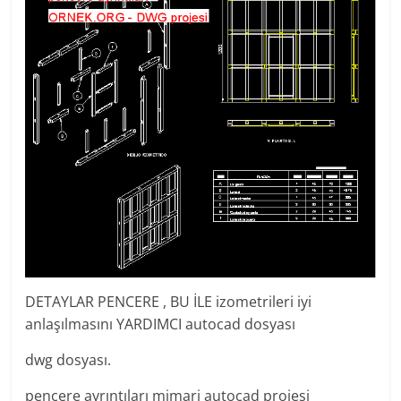
DETAYLAR PENCERE , BU İLE izometrileri iyi
anlaşılmasını YARDIMCI autocad dosyası
dwg dosyası.
pencere ayrıntıları mimari autocad projesi