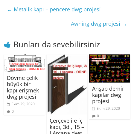
←
Metalik kapı – pencere dwg projesi
Awning dwg projesi
→
Bunları da sevebilirsiniz
Dövme çelik
büyük bir
Ahşap demir
kapı erişmek
kapılar dwg
dwg projesi
projesi
Ekim 29, 2020
Ekim 29, 2020
0
0
Çerçeve ile iç
kapı, 3d , 15 –
l Arcana dwg