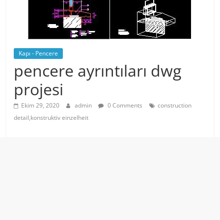
Kapı - Pencere
pencere ayrıntıları dwg
projesi
Ekim 29, 2020
admin
0 Comments
construction
detail,konstruktiv einzelheit