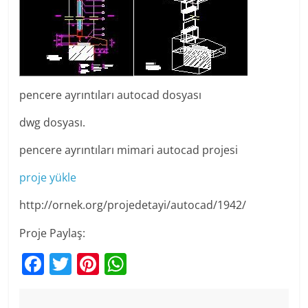
pencere ayrıntıları autocad dosyası
dwg dosyası.
pencere ayrıntıları mimari autocad projesi
proje yükle
http://ornek.org/projedetayi/autocad/1942/
Proje Paylaş:
F
T
Pi
W
a
w
nt
h
c
itt
er
at