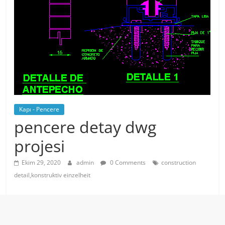
Kapı - Pencere
pencere detay dwg
projesi
Ekim 29, 2020
admin
0 Comments
construction
detail,konstruktiv einzelheit