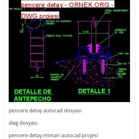
pencere detay autocad dosyası
dwg dosyası.
pencere detay mimari autocad projesi