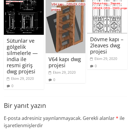
Dövme kapı –
Sütunlar ve
2leaves dwg
gölgelik
projesi
silmelerle —
V64 kapı dwg
india ile
Ekim 29, 2020
projesi
resmi giriş
0
dwg projesi
Ekim 29, 2020
Ekim 29, 2020
0
0
Bir yanıt yazın
E-posta adresiniz yayınlanmayacak.
Gerekli alanlar
*
ile
işaretlenmişlerdir