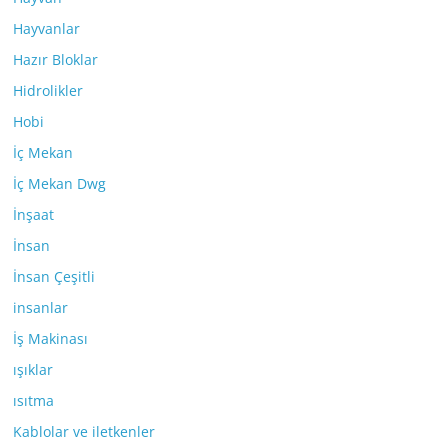
Hayvanlar
Hazır Bloklar
Hidrolikler
Hobi
İç Mekan
İç Mekan Dwg
İnşaat
İnsan
İnsan Çeşitli
insanlar
İş Makinası
ışıklar
ısıtma
Kablolar ve iletkenler