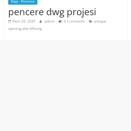
Kapı - Pencere
pencere dwg projesi
Ekim 29, 2020
admin
0 Comments
antique
opening,alte öffnung