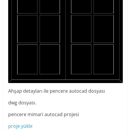
Ahşap detayları ile pencere autocad dosyası
dwg dosyası.
pencere mimari autocad projesi
proje yükle