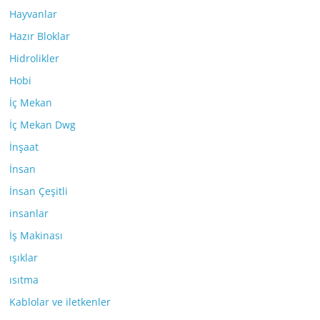
Hayvanlar
Hazır Bloklar
Hidrolikler
Hobi
İç Mekan
İç Mekan Dwg
İnşaat
İnsan
İnsan Çeşitli
insanlar
İş Makinası
ışıklar
ısıtma
Kablolar ve iletkenler