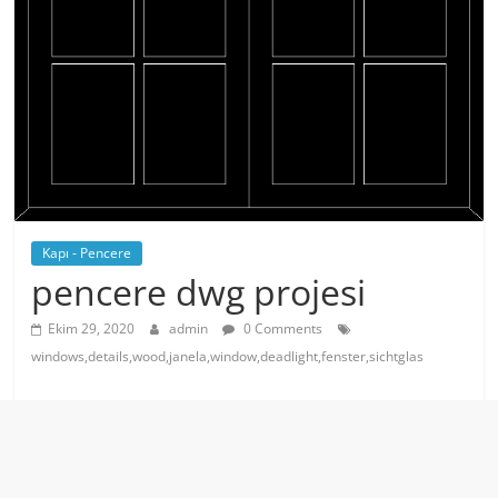
Kapı - Pencere
pencere dwg projesi
Ekim 29, 2020
admin
0 Comments
windows,details,wood,janela,window,deadlight,fenster,sichtglas