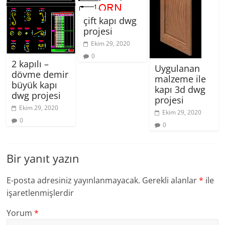
çift ​​kapı dwg
projesi
Ekim 29, 2020
0
2 kapılı –
Uygulanan
dövme demir
malzeme ile
büyük kapı
kapı 3d dwg
dwg projesi
projesi
Ekim 29, 2020
Ekim 29, 2020
0
0
Bir yanıt yazın
E-posta adresiniz yayınlanmayacak.
Gerekli alanlar
*
ile
işaretlenmişlerdir
Yorum
*