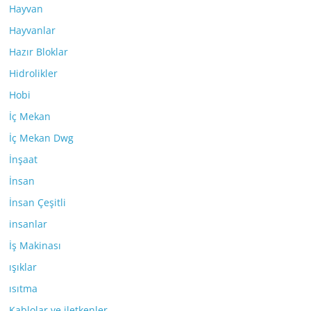
Hayvan
Hayvanlar
Hazır Bloklar
Hidrolikler
Hobi
İç Mekan
İç Mekan Dwg
İnşaat
İnsan
İnsan Çeşitli
insanlar
İş Makinası
ışıklar
ısıtma
Kablolar ve iletkenler