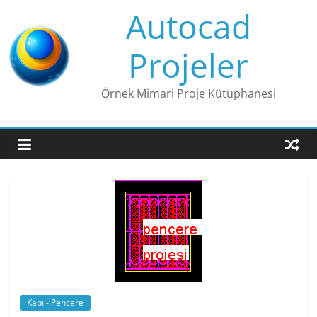
Skip
Autocad
to
content
Projeler
Örnek Mimari Proje Kütüphanesi
Kapı - Pencere