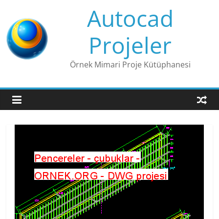
Skip
Autocad
to
content
Projeler
Örnek Mimari Proje Kütüphanesi