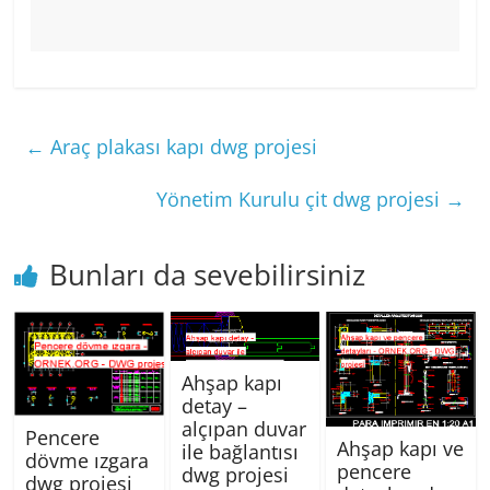
←
Araç plakası kapı dwg projesi
Yönetim Kurulu çit dwg projesi
→
Bunları da sevebilirsiniz
Ahşap kapı
detay –
alçıpan duvar
Pencere
Ahşap kapı ve
ile bağlantısı
dövme ızgara
pencere
dwg projesi
dwg projesi