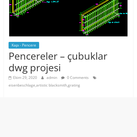
Kapı - Pencere
Pencereler – çubuklar
dwg projesi
Ekim 29, 2020
admin
0 Comments
eisenbeschlage,artistic blacksmith,grating