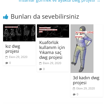
Bunları da sevebilirsiniz
Kuaförlük
kız dwg
kullanım için
projesi
Yıkama saç
dwg projesi
Ekim 29, 2020
0
Ekim 29, 2020
0
3d kadın dwg
projesi
Ekim 29, 2020
0