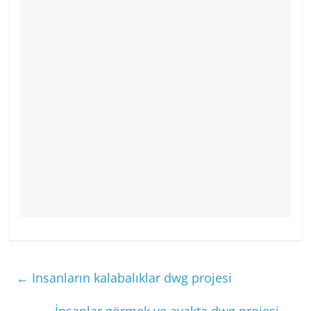
←
Insanların kalabalıklar dwg projesi
İnsanlar görmek ve ayakta dwg projesi
→