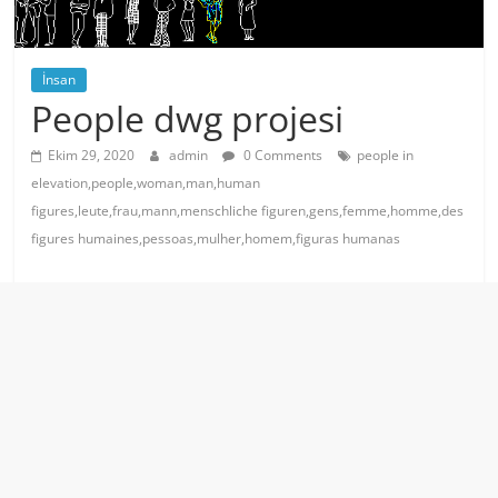
İnsan
People dwg projesi
Ekim 29, 2020
admin
0 Comments
people in
elevation,people,woman,man,human
figures,leute,frau,mann,menschliche figuren,gens,femme,homme,des
figures humaines,pessoas,mulher,homem,figuras humanas