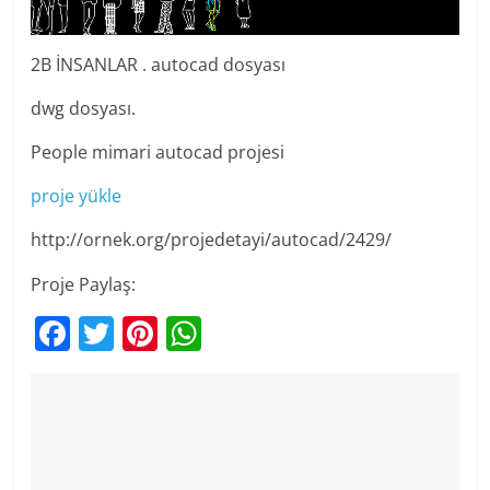
2B İNSANLAR . autocad dosyası
dwg dosyası.
People mimari autocad projesi
proje yükle
http://ornek.org/projedetayi/autocad/2429/
Proje Paylaş:
F
T
Pi
W
a
w
nt
h
c
itt
er
at
e
er
e
s
b
st
A